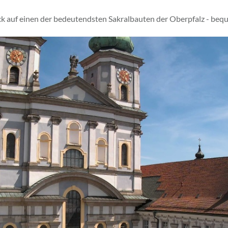
ck auf einen der bedeutendsten Sakralbauten der Oberpfalz - beq