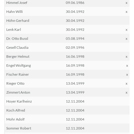
Himmel Josef
09.06.1986
x
Hahn Willi
30.04.1992
x
Höhn Gerhard
30.04.1992
Lenk Karl
30.04.1992
x
Dr. Otto Bussl
05.08.1994
x
Gesell Claudia
02.09.1996
Berger Helmut
16.06.1998
x
Engel Wolfgang
16.09.1998
x
Fischer Rainer
16.09.1998
x
Rieger Otto
13.04.1999
x
Zimmert Anton
13.04.1999
x
Hoyer Karlheinz
12.11.2004
Koch Alfred
12.11.2004
Mohr Adolf
12.11.2004
Sommer Robert
12.11.2004