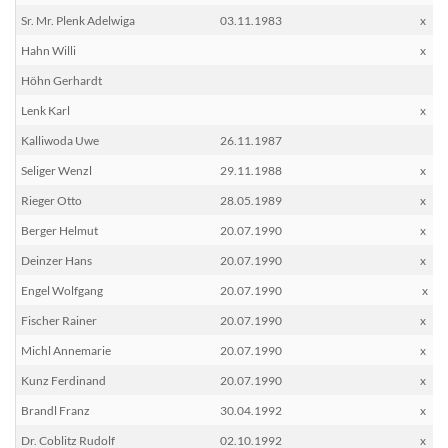
Sr. Mr. Plenk Adelwiga
03.11.1983
x
Hahn Willi
x
Höhn Gerhardt
Lenk Karl
x
Kalliwoda Uwe
26.11.1987
Seliger Wenzl
29.11.1988
x
Rieger Otto
28.05.1989
x
Berger Helmut
20.07.1990
x
Deinzer Hans
20.07.1990
x
Engel Wolfgang
20.07.1990
x
Fischer Rainer
20.07.1990
x
Michl Annemarie
20.07.1990
x
Kunz Ferdinand
20.07.1990
x
Brandl Franz
30.04.1992
x
Dr. Coblitz Rudolf
02.10.1992
x