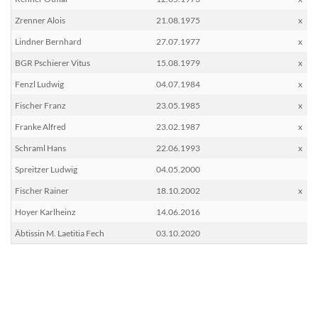
Zrenner Alois
21.08.1975
x
Lindner Bernhard
27.07.1977
x
BGR Pschierer Vitus
15.08.1979
x
Fenzl Ludwig
04.07.1984
x
Fischer Franz
23.05.1985
x
Franke Alfred
23.02.1987
x
Schraml Hans
22.06.1993
x
Spreitzer Ludwig
04.05.2000
Fischer Rainer
18.10.2002
x
Hoyer Karlheinz
14.06.2016
Äbtissin M. Laetitia Fech
03.10.2020