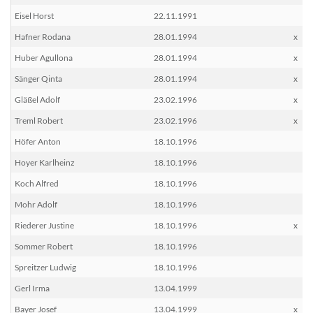
Eisel Horst
22.11.1991
Hafner Rodana
28.01.1994
x
Huber Agullona
28.01.1994
x
Sänger Qinta
28.01.1994
x
Gläßel Adolf
23.02.1996
x
Treml Robert
23.02.1996
x
Höfer Anton
18.10.1996
Hoyer Karlheinz
18.10.1996
Koch Alfred
18.10.1996
Mohr Adolf
18.10.1996
Riederer Justine
18.10.1996
x
Sommer Robert
18.10.1996
Spreitzer Ludwig
18.10.1996
Gerl Irma
13.04.1999
Bayer Josef
13.04.1999
x