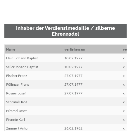
Inhaber der Verdienstmedaille / silberne
Ehrennadel
Name
verliehen am
vers
Heinl Johann Baptist
10.02.1977
x
Seiler Johann Baptist
10.02.1977
x
Fischer Franz
27.07.1977
x
Pöllinger Franz
27.07.1977
x
Rosner Josef
27.07.1977
x
Schraml Hans
x
Himmel Josef
x
Pfennig Karl
x
Zimmert Anton
26.02.1982
x