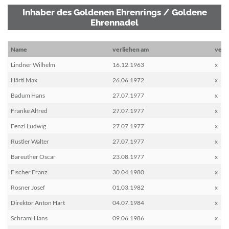
Inhaber des Goldenen Ehrenrings / Goldene
Ehrennadel
Name
verliehen am
vers
Lindner Wilhelm
16.12.1963
x
Härtl Max
26.06.1972
x
Badum Hans
27.07.1977
x
Franke Alfred
27.07.1977
x
Fenzl Ludwig
27.07.1977
x
Rustler Walter
27.07.1977
x
Bareuther Oscar
23.08.1977
x
Fischer Franz
30.04.1980
x
Rosner Josef
01.03.1982
x
Direktor Anton Hart
04.07.1984
x
Schraml Hans
09.06.1986
x