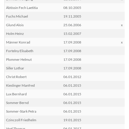
Äbtissin Fech Laetitia
08.10.2005
Fuchs Michael
19.11.2005
Glund Alois
25.06.2006
x
Holm Heinz
15.02.2007
Männer Konrad
17.09.2008
x
Fortelny Elisabeth
17.09.2008
Plommer Helmut
17.09.2008
Siller Lothar
17.09.2008
Christ Robert
06.01.2012
Kieslinger Manfred
06.01.2015
Lux Bernhard
06.01.2015
Sommer Bernd
06.01.2015
Sommer-Stark Petra
06.01.2015
Czinczoll Friedhelm
19.01.2015
Vogl Thomas
06.01.2017