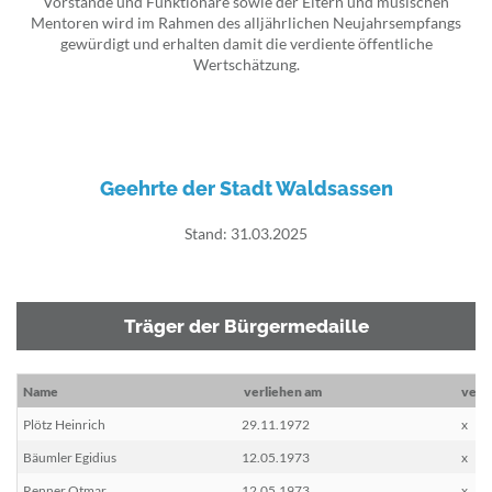
Vorstände und Funktionäre sowie der Eltern und musischen
Mentoren wird im Rahmen des alljährlichen Neujahrsempfangs
gewürdigt und erhalten damit die verdiente öffentliche
Wertschätzung.
Geehrte der Stadt Waldsassen
Stand: 31.03.2025
Träger der Bürgermedaille
Name
verliehen am
vers
Plötz Heinrich
29.11.1972
x
Bäumler Egidius
12.05.1973
x
Renner Otmar
12.05.1973
x