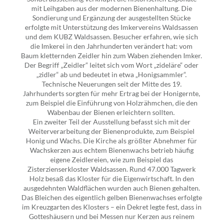
mit Leihgaben aus der modernen Bienenhaltung. Die
Sondierung und Ergänzung der ausgestellten Stücke
erfolgte mit Unterstützung des Imkervereins Waldsassen
und dem KUBZ Waldsassen. Besucher erfahren, wie sich
die Imkerei in den Jahrhunderten verändert hat: vom
Baum kletternden Zeidler hin zum Waben ziehenden Imker.
Der Begriff „Zeidler“ leitet sich vom Wort „zideläre“ oder
„zidler“ ab und bedeutet in etwa „Honigsammler“.
Technische Neuerungen seit der Mitte des 19.
Jahrhunderts sorgten für mehr Ertrag bei der Honigernte,
zum Beispiel die Einführung von Holzrähmchen, die den
Wabenbau der Bienen erleichtern sollten.
Ein zweiter Teil der Ausstellung befasst sich mit der
Weiterverarbeitung der Bienenprodukte, zum Beispiel
Honig und Wachs. Die Kirche als größter Abnehmer für
Wachskerzen aus echtem Bienenwachs betrieb häufig
eigene Zeidlereien, wie zum Beispiel das
Zisterzienserkloster Waldsassen. Rund 47.000 Tagwerk
Holz besaß das Kloster für die Eigenwirtschaft. In den
ausgedehnten Waldflächen wurden auch Bienen gehalten.
Das Bleichen des eigentlich gelben Bienenwachses erfolgte
im Kreuzgarten des Klosters – ein Dekret legte fest, dass in
Gotteshäusern und bei Messen nur Kerzen aus reinem