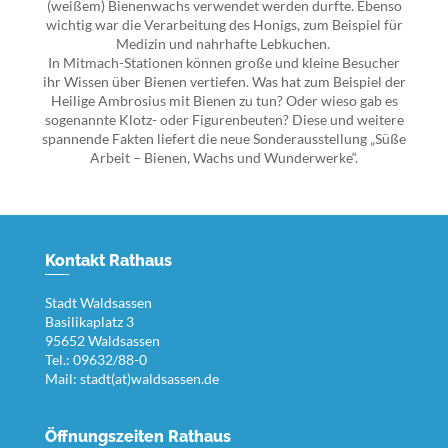
(weißem) Bienenwachs verwendet werden durfte. Ebenso
wichtig war die Verarbeitung des Honigs, zum Beispiel für
Medizin und nahrhafte Lebkuchen.
In Mitmach-Stationen können große und kleine Besucher
ihr Wissen über Bienen vertiefen. Was hat zum Beispiel der
Heilige Ambrosius mit Bienen zu tun? Oder wieso gab es
sogenannte Klotz- oder Figurenbeuten? Diese und weitere
spannende Fakten liefert die neue Sonderausstellung „Süße
Arbeit – Bienen, Wachs und Wunderwerke“.
Kontakt Rathaus
Stadt Waldsassen
Basilikaplatz 3
95652 Waldsassen
Tel.: 09632/88-0
Mail:
stadt(at)waldsassen.de
Öffnungszeiten Rathaus