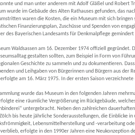
konnte und man unter anderem mit Adolf Gläßel und Robert Tre
seum wurde im Gebäude des Alten Rathauses gefunden, das nac
mstritten waren die Kosten, die ein Museum mit sich bringen s
stischen Finanzierungsplan, Zuschüsse und Spenden von engag
ter des Bayerischen Landesamts für Denkmalpflege geminder
seum Waldsassen am 16. Dezember 1974 offiziell gegründet. Di
seumsalltag gestalten sollten, zum Beispiel in Form von Führu
egionalen Geschichte zu sammeln und zu dokumentieren. Dass i
den und Leihgaben von Bürgerinnen und Bürgern aus der Regi
erfolgte am 16. März 1975. In der ersten Saison verzeichnet
Sammlung wurde das Museum in den folgenden Jahren mehrmals
folgte eine räumliche Vergrößerung im Rückgebäude, welches b
binderei“ untergebracht. Neben den zahlreichen dauerhaften Ab
ölch bis heute jährliche Sonderausstellungen, die Einblicke in
ksfrömmigkeit, Lebensmittelherstellung und -verarbeitung ode
 verblieb, erfolgte in den 1990er Jahren eine Neukonzeption