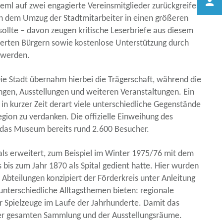
ml auf zwei engagierte Vereinsmitglieder zurückgreifen
h dem Umzug der Stadtmitarbeiter in einen größeren
ollte – davon zeugen kritische Leserbriefe aus diesem
ierten Bürgern sowie kostenlose Unterstützung durch
t werden.
e Stadt übernahm hierbei die Trägerschaft, während die
ngen, Ausstellungen und weiteren Veranstaltungen. Ein
n kurzer Zeit derart viele unterschiedliche Gegenstände
on zu verdanken. Die offizielle Einweihung des
e das Museum bereits rund 2.600 Besucher.
 erweitert, zum Beispiel im Winter 1975/76 mit dem
is zum Jahr 1870 als Spital gedient hatte. Hier wurden
tei­lungen konzipiert der Förderkreis unter Anleitung
 unterschiedliche Alltagsthemen bieten: regionale
r Spielzeuge im Laufe der Jahrhunderte. Damit das
 der gesamten Sammlung und der Ausstellungsräume.