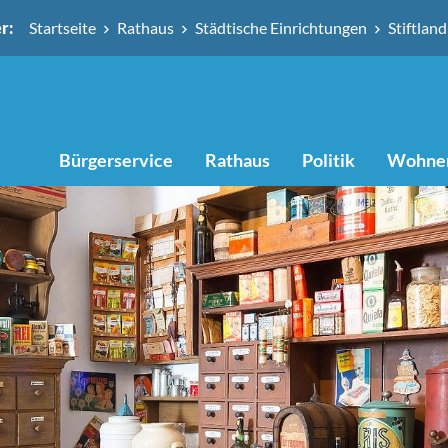
r:
Startseite
Rathaus
Städtische Einrichtungen
Stiftla
Bürgerservice
Rathaus
Politik
Wohnen