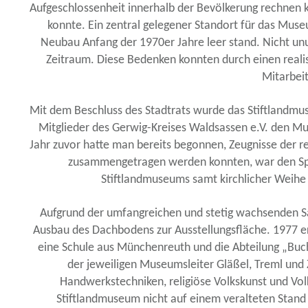
Aufgeschlossenheit innerhalb der Bevölkerung rechnen 
konnte. Ein zentral gelegener Standort für das Mu
Neubau Anfang der 1970er Jahre leer stand. Nicht unu
Zeitraum. Diese Bedenken konnten durch einen reali
Mitarbei
Mit dem Beschluss des Stadtrats wurde das Stiftlandmu
Mitglieder des Gerwig-Kreises Waldsassen e.V. den Mu
Jahr zuvor hatte man bereits begonnen, Zeugnisse der r
zusammengetragen werden konnten, war den Spen
Stiftlandmuseums samt kirchlicher Weihe 
Aufgrund der umfangreichen und stetig wachsenden 
Ausbau des Dachbodens zur Ausstellungsfläche. 1977 er
eine Schule aus Münchenreuth und die Abteilung „Buch
der jeweiligen Museumsleiter Gläßel, Treml und Z
Handwerkstechniken, religiöse Volkskunst und Vol
Stiftlandmuseum nicht auf einem veralteten Stand